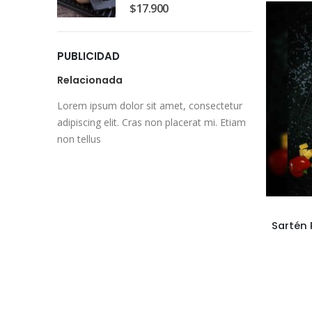
0
out of 5
$
17.900
PUBLICIDAD
Relacionada
Lorem ipsum dolor sit amet, consectetur
adipiscing elit. Cras non placerat mi. Etiam
non tellus