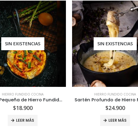
0
out of 5
0
out of 5
$
17.900
$
17.900
SIN EXISTENCIAS
SIN EXISTENCIAS
HIERRO FUNDIDO COCINA
HIERRO FUNDIDO COCINA
Sartén Pequeña de Hierro Fundido 16.5 cm
$
18.900
$
24.900
LEER MÁS
LEER MÁS