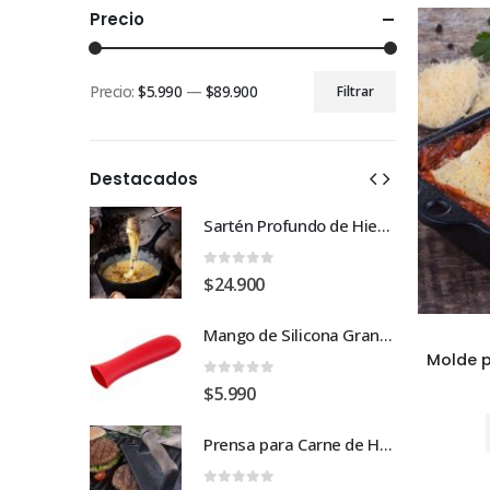
Precio
Precio:
$5.990
—
$89.900
Filtrar
Precio
Precio
mínimo
máximo
Destacados
Sartén Profundo de Hierro Fundido 1.89L
Sartén Profundo de Hierro Fundido 1.89L
0
out of 5
$
24.900
Mango de Silicona Grande
Mango de Silicona Grande
0
out of 5
$
5.990
Prensa para Carne de Hierro Fundido 10.9 x 21 cm
Prensa para Carne de Hierro Fundido 10.9 x 21 cm