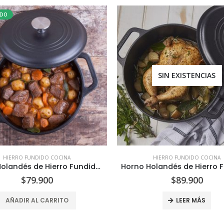
ADO
SIN EXISTENCIAS
HIERRO FUNDIDO COCINA
HIERRO FUNDIDO COCINA
Horno Holandés de Hierro Fundido 3.8 Litros
$
79.900
$
89.900
AÑADIR AL CARRITO
LEER MÁS