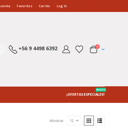
cuenta
Favoritos
Carrito
Log In
0
+56 9 4498 6392
NUEVO
¡OFERTAS ESPECIALES!
Mostrar: