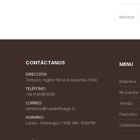
Mostrar:
CONTÁCTANOS
MENU
DIRECCIÓN:
Temuco, región de la Araucanía, Chile
Empresa
TELÉFONO:
Mi cuenta
+56 9 4498 6392
CORREO:
Tienda
contacto@rutadelfuego.cl
Favoritos
HORARIO:
Lunes - Domingos / 9:00 AM - 8:00 PM
Contáctan