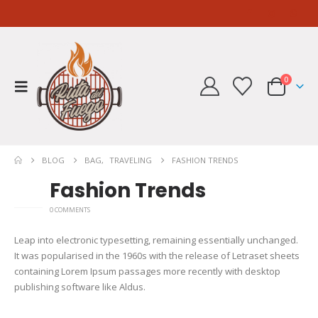
0
BLOG
BAG
,
TRAVELING
FASHION TRENDS
Fashion Trends
26
FEB
0 COMMENTS
Leap into electronic typesetting, remaining essentially unchanged.
It was popularised in the 1960s with the release of Letraset sheets
containing Lorem Ipsum passages more recently with desktop
publishing software like Aldus.