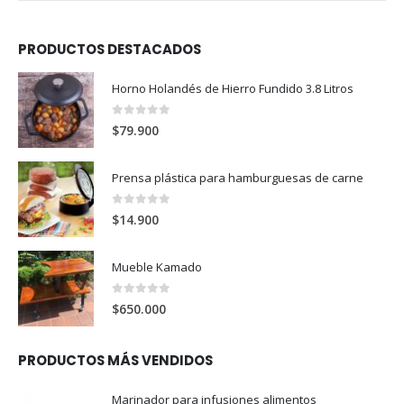
PRODUCTOS DESTACADOS
Horno Holandés de Hierro Fundido 3.8 Litros
0
out of 5
$
79.900
Prensa plástica para hamburguesas de carne
0
out of 5
$
14.900
Mueble Kamado
0
out of 5
$
650.000
PRODUCTOS MÁS VENDIDOS
Marinador para infusiones alimentos