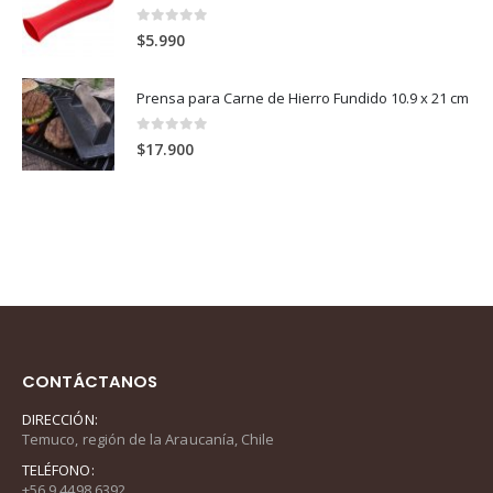
0
out of 5
$
5.990
Prensa para Carne de Hierro Fundido 10.9 x 21 cm
0
out of 5
$
17.900
CONTÁCTANOS
DIRECCIÓN:
Temuco, región de la Araucanía, Chile
TELÉFONO:
+56 9 4498 6392