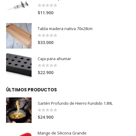
0
out of 5
$
11.900
Tabla madera nativa 70x28cm
0
out of 5
$
33.000
Caja para ahumar
0
out of 5
$
22.900
ÚLTIMOS PRODUCTOS
Sartén Profundo de Hierro Fundido 1.89L
0
out of 5
$
24.900
Mango de Silicona Grande