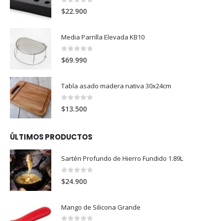
0
out of 5
$
22.900
Media Parrilla Elevada KB10
0
out of 5
$
69.990
Tabla asado madera nativa 30x24cm
0
out of 5
$
13.500
ÚLTIMOS PRODUCTOS
Sartén Profundo de Hierro Fundido 1.89L
0
out of 5
$
24.900
Mango de Silicona Grande