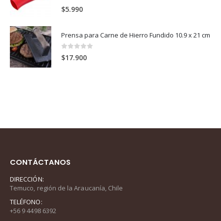
0
out of 5
$
5.990
Prensa para Carne de Hierro Fundido 10.9 x 21 cm
0
out of 5
$
17.900
CONTÁCTANOS
DIRECCIÓN:
Temuco, región de la Araucanía, Chile
TELÉFONO:
+56 9 4498 6392