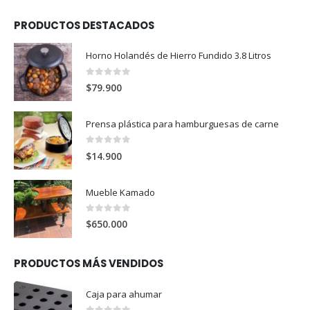
PRODUCTOS DESTACADOS
Horno Holandés de Hierro Fundido 3.8 Litros
0
out of 5
$
79.900
Prensa plástica para hamburguesas de carne
0
out of 5
$
14.900
Mueble Kamado
0
out of 5
$
650.000
PRODUCTOS MÁS VENDIDOS
Caja para ahumar