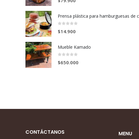
$
79.900
0
out of 5
$
14.900
Mueble Kamado
0
out of 5
$
650.000
CONTÁCTANOS
MENU