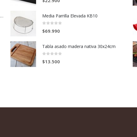
$
22.900
Prensa plástica para hamburguesas de carne
Media Parrilla Elevada KB10
0
out of 5
$
69.990
Tabla asado madera nativa 30x24cm
0
out of 5
$
13.500