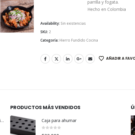
parrilla y fogata.
Hecho en Colombia
Availability:
Sin existencias
SKU:
2
Categoría:
Hierro Fundido Cocina
AÑADIR A FAV
PRODUCTOS MÁS VENDIDOS
Ú
Horno Holandés de Hierro Fundido 3.8 Litros
Caja para ahumar
0
out of 5