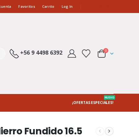
cuenta
Favoritos
Carrito
Log In
0
+56 9 4498 6392
NUEVO
¡OFERTAS ESPECIALES!
erro Fundido 16.5