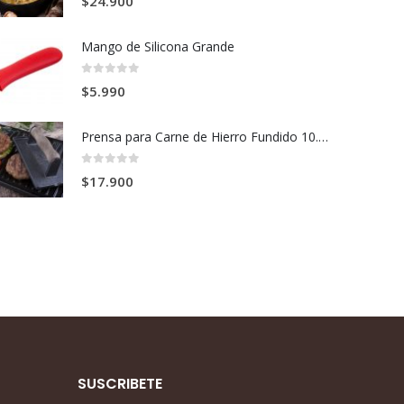
$
24.900
Mango de Silicona Grande
0
out of 5
$
5.990
Prensa para Carne de Hierro Fundido 10.9 x 21 cm
0
out of 5
$
17.900
SUSCRIBETE