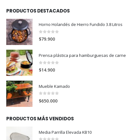
PRODUCTOS DESTACADOS
Horno Holandés de Hierro Fundido 3.8 Litros
0
out of 5
$
79.900
Prensa plástica para hamburguesas de carne
0
out of 5
$
14.900
Mueble Kamado
0
out of 5
$
650.000
PRODUCTOS MÁS VENDIDOS
Media Parrilla Elevada KB10