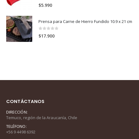
0
out of 5
$
5.990
Prensa para Carne de Hierro Fundido 10.9 x 21 cm
0
out of 5
$
17.900
CONTÁCTANOS
DIRECCIÓN:
Temuco, región de la Araucanía, Chile
TELÉFONO:
+56 9 4498 6392