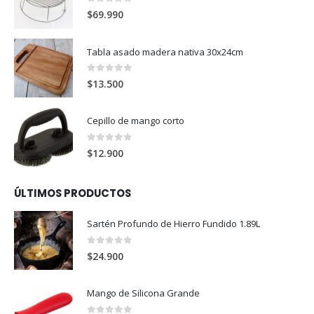
0
out of 5
$
69.990
Tabla asado madera nativa 30x24cm
0
out of 5
$
13.500
Cepillo de mango corto
0
out of 5
$
12.900
ÚLTIMOS PRODUCTOS
Sartén Profundo de Hierro Fundido 1.89L
0
out of 5
$
24.900
Mango de Silicona Grande