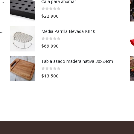
Horno Holandés de Hierro Fundido 3.8 Litros
Caja para ahumar
0
out of 5
$
22.900
Prensa plástica para hamburguesas de carne
Media Parrilla Elevada KB10
0
out of 5
$
69.990
Tabla asado madera nativa 30x24cm
0
out of 5
$
13.500