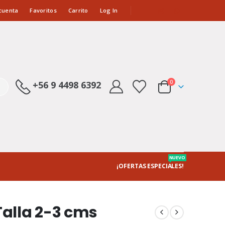
cuenta
Favoritos
Carrito
Log In
0
+56 9 4498 6392
NUEVO
¡OFERTAS ESPECIALES!
Talla 2-3 cms