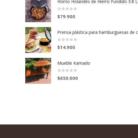
0
out of 5
$
79.900
0
out of 5
$
14.900
Mueble Kamado
0
out of 5
$
650.000