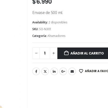
$
6.990
Envase de 500 ml.
Availability:
2 disponibles
SKU:
SO-N301
Categoría:
Ahumadores
AÑADIR AL CARRITO
AÑADIR A FAV