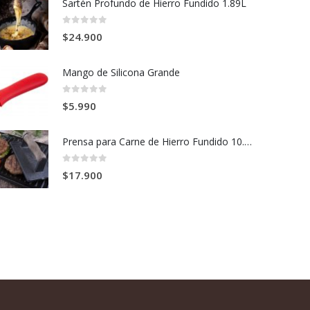
Sartén Profundo de Hierro Fundido 1.89L
0
out of 5
$
24.900
Mango de Silicona Grande
0
out of 5
$
5.990
Prensa para Carne de Hierro Fundido 10.9 x 21 cm
0
out of 5
$
17.900